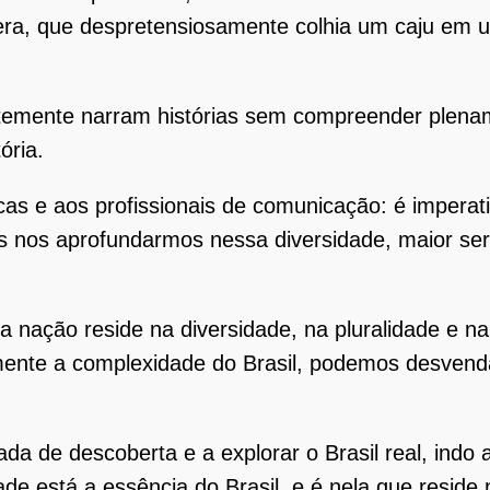
fera, que despretensiosamente colhia um caju em 
temente narram histórias sem compreender plenam
ória.
as e aos profissionais de comunicação: é imperati
is nos aprofundarmos nessa diversidade, maior ser
a nação reside na diversidade, na pluralidade e na
nte a complexidade do Brasil, podemos desvendar
da de descoberta e a explorar o Brasil real, indo
ade está a essência do Brasil, e é nela que reside