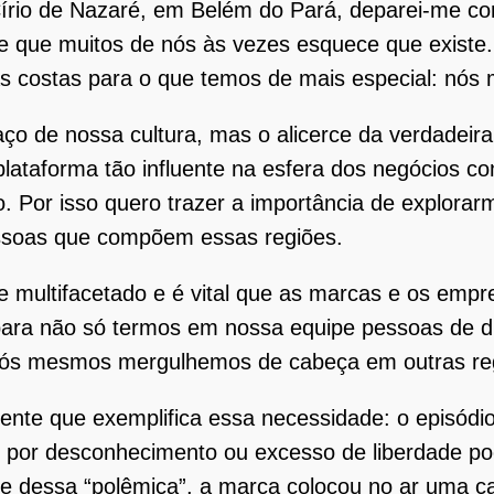
Círio de Nazaré, em Belém do Pará, deparei-me c
 que muitos de nós às vezes esquece que existe. 
as costas para o que temos de mais especial: nó
ço de nossa cultura, mas o alicerce da verdadeira 
lataforma tão influente na esfera dos negócios c
o. Por isso quero trazer a importância de explora
pessoas que compõem essas regiões.
te multifacetado e é vital que as marcas e os em
ra não só termos em nossa equipe pessoas de div
nós mesmos mergulhemos de cabeça em outras reg
te que exemplifica essa necessidade: o episódio 
por desconhecimento ou excesso de liberdade poé
be dessa “polêmica”, a marca colocou no ar uma 