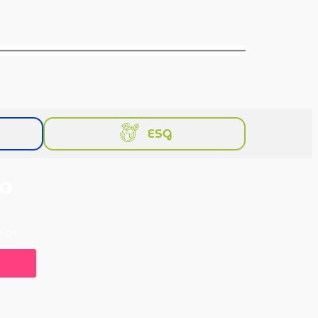
ESG
 o
e as