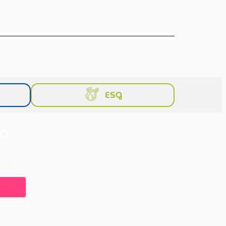
ESG
 o
e as