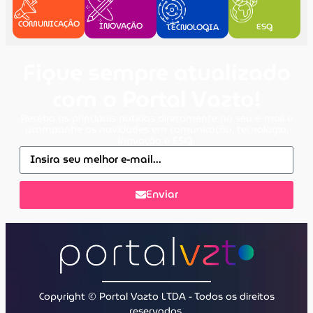
COMUNICAÇÃO
INOVAÇÃO
ESG
TECNOLOGIA
Fique sempre atualizado
com o Portal Vazto!
Receba as principais notícias diretamente no seu e-mail e
acompanhe as novidades em comunicação, tecnologia,
inovação e ESG.
Enviar
Copyright © Portal Vazto LTDA - Todos os direitos
reservados.