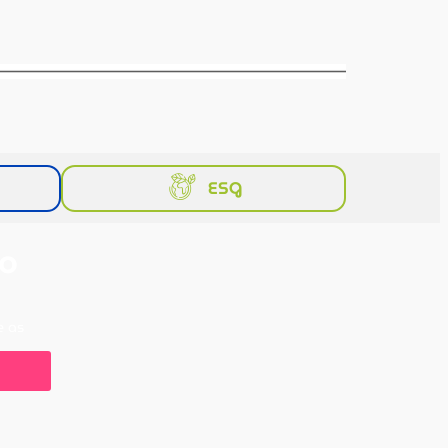
ESG
 o
e as