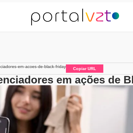
nciadores-em-acoes-de-black-friday
Copiar URL
enciadores em ações de B