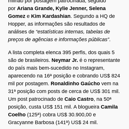
milhão por postagem patrocinada, seguido
por
Ariana Grande, Kylie Jenner, Selena
Gomez
e
Kim Kardashian
. Segundo a HQ de
Hopper, as informações são resultados de
análises de
“estatísticas internas, tabelas de
preços de agências e informações públicas”
.
A lista completa elenca 395 perfis, dos quais 5
são de brasileiros.
Neymar Jr.
é o representante
do país mais bem-sucedido no Instagram,
aparecendo na 16ª posição e cobrando US$ 824
mil por postagem.
Ronaldinho Gaúcho
vem na
31ª posição com posts de cerca de US$ 301 mil.
Um post patrocinado de
Caio Castro
, na 50ª
posição, custa US$ 151 mil. A blogueira
Camila
Coelho
(125ª) cobra US$ 30.900,00 e
Gracyanne Barbosa (141ª) US$ 24 mil.